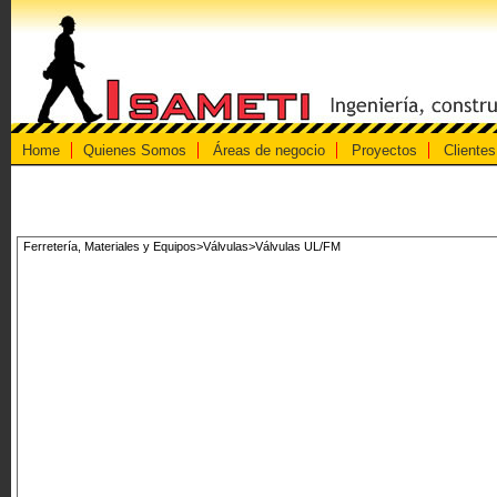
Home
Quienes Somos
Áreas de negocio
Proyectos
Clientes
Ferretería, Materiales y Equipos>Válvulas>Válvulas UL/FM