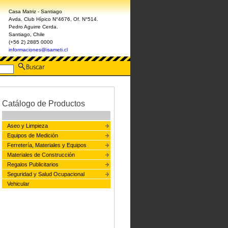
Casa Matriz - Santiago
Avda. Club Hípico N°4676, Of. N°514.
Pedro Aguirre Cerda.
Santiago, Chile
(+56 2) 2885 0000
informaciones@isameti.cl
Catálogo de Productos
Aseo y Limpieza
Equipos de Medición
Ferretería, Materiales y Equipos
Materiales de Construcción
Regalos Publicitarios
Seguridad y Salud Ocupacional
Vehicular