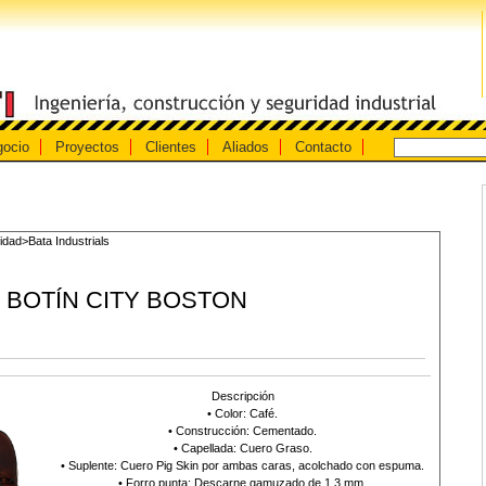
gocio
Proyectos
Clientes
Aliados
Contacto
dad>Bata Industrials
BOTÍN CITY BOSTON
Descripción
• Color: Café.
• Construcción: Cementado.
• Capellada: Cuero Graso.
• Suplente: Cuero Pig Skin por ambas caras, acolchado con espuma.
• Forro punta: Descarne gamuzado de 1,3 mm.