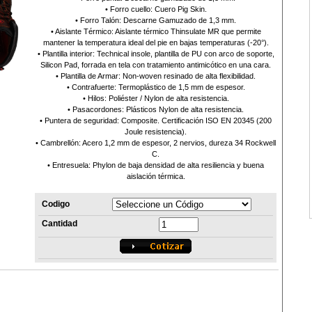
• Forro cuello: Cuero Pig Skin.
• Forro Talón: Descarne Gamuzado de 1,3 mm.
• Aislante Térmico: Aislante térmico Thinsulate MR que permite
mantener la temperatura ideal del pie en bajas temperaturas (-20°).
• Plantilla interior: Technical insole, plantilla de PU con arco de soporte,
Silicon Pad, forrada en tela con tratamiento antimicótico en una cara.
• Plantilla de Armar: Non-woven resinado de alta flexibilidad.
• Contrafuerte: Termoplástico de 1,5 mm de espesor.
• Hilos: Poliéster / Nylon de alta resistencia.
• Pasacordones: Plásticos Nylon de alta resistencia.
• Puntera de seguridad: Composite. Certificación ISO EN 20345 (200
Joule resistencia).
• Cambrellón: Acero 1,2 mm de espesor, 2 nervios, dureza 34 Rockwell
C.
• Entresuela: Phylon de baja densidad de alta resiliencia y buena
aislación térmica.
Codigo
Cantidad