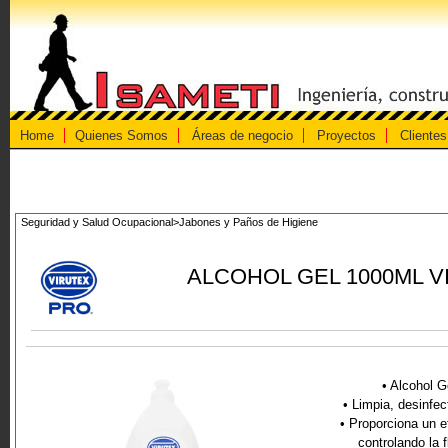
Home
Quienes Somos
Áreas de negocio
Proyectos
Clientes
Seguridad y Salud Ocupacional>Jabones y Paños de Higiene
ALCOHOL GEL 1000ML V
• Alcohol G
• Limpia, desinfec
• Proporciona un e
controlando la 